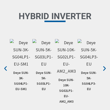
HYBRID INVERTER
Deye SUN-
Deye SUN-
Deye SUN-
Dey
3K-
5K-
5K-
1
Deye SUN-
SG04LP1-
SG03LP1-
SG04LP3-
SG0
10K-
EU-SM1
EU
EU
SG02LP1-
EU-
AM2_AM3