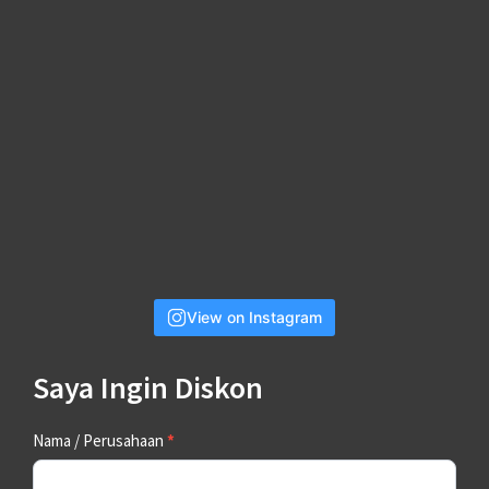
View on Instagram
Saya Ingin Diskon
Contact
Nama / Perusahaan
*
Us