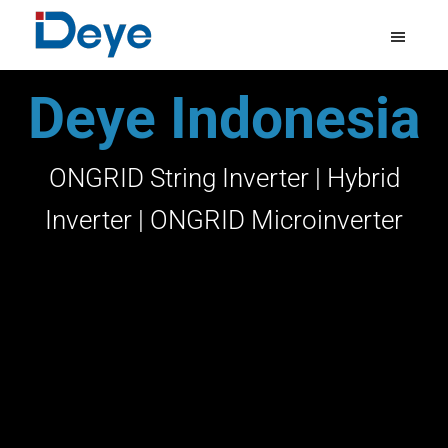
Skip
Skip
to
to
main
footer
deye.co.id
Leading
Deye Indonesia
content
Inverter
Manufacturer
ONGRID String Inverter | Hybrid
Inverter | ONGRID Microinverter