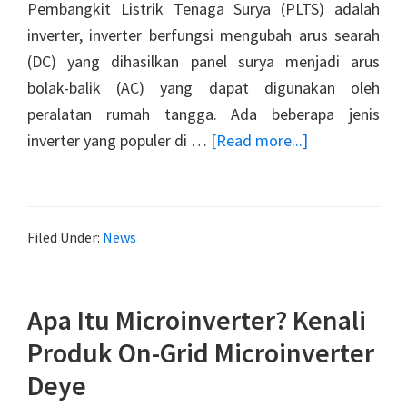
Pembangkit Listrik Tenaga Surya (PLTS) adalah
inverter, inverter berfungsi mengubah arus searah
(DC) yang dihasilkan panel surya menjadi arus
bolak-balik (AC) yang dapat digunakan oleh
peralatan rumah tangga. Ada beberapa jenis
about
inverter yang populer di …
[Read more...]
Perbedaan
Ongrid
String
Filed Under:
News
Inverter,
Ongrid
Microinverter
Apa Itu Microinverter? Kenali
&
Produk On-Grid Microinverter
Hybrid
Inverter,
Deye
mana