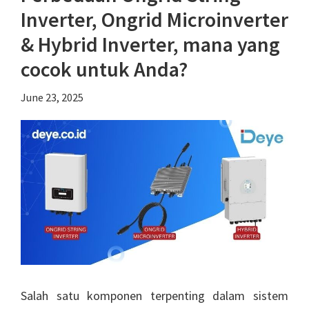
Inverter, Ongrid Microinverter
dan
Deye
& Hybrid Inverter, mana yang
Meriahkan
cocok untuk Anda?
IndoBuildTech
2026
June 23, 2025
Salah satu komponen terpenting dalam sistem