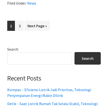
Filed Under:
News
Grid
dan
Off-
Page
Page
Go
1
2
Next Page »
Grid:
to
Mana
yang
Cocok
Primary
Search
untuk
Sidebar
Search
Anda?
Recent Posts
Kompas – Efisiensi Listrik Jadi Prioritas, Teknologi
Penyimpanan Energi Makin Dilirik
Detik – Saat Listrik Rumah Tak Selalu Stabil, Teknologi