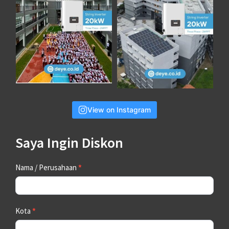
View on Instagram
Saya Ingin Diskon
Contact
Nama / Perusahaan
*
Us
Kota
*