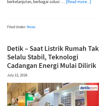
about
berkelanjutan, berbagai solusi …
[Read more...]
Kompas
–
Efisiensi
Filed Under:
News
Listrik
Jadi
Prioritas
Detik – Saat Listrik Rumah Tak
Teknolo
Selalu Stabil, Teknologi
Penyim
Energi
Cadangan Energi Mulai Dilirik
Makin
July 22, 2026
Dilirik