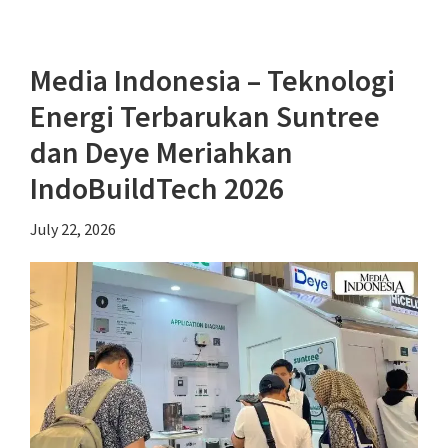
Rumah
Tak
Media Indonesia – Teknologi
Selalu
Energi Terbarukan Suntree
Stabil,
Teknologi
dan Deye Meriahkan
Cadangan
IndoBuildTech 2026
Energi
Mulai
July 22, 2026
Dilirik