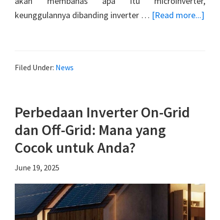
akan membahas apa itu microinverter,
abo
keunggulannya dibanding inverter …
[Read more...]
Apa
Itu
Micr
Filed Under:
News
Kena
Pro
On-
Perbedaan Inverter On-Grid
Grid
dan Off-Grid: Mana yang
Micr
Dey
Cocok untuk Anda?
June 19, 2025