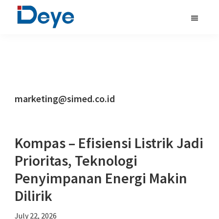
Skip
Skip
Skip
to
to
to
main
primary
footer
deye.co.id
Leading
content
sidebar
Inverter
Manufacturer
marketing@simed.co.id
Kompas – Efisiensi Listrik Jadi
Prioritas, Teknologi
Penyimpanan Energi Makin
Dilirik
July 22, 2026