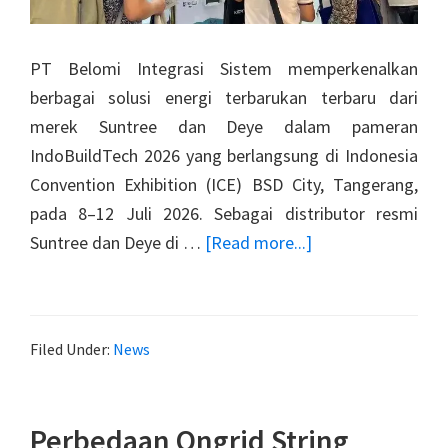
PT Belomi Integrasi Sistem memperkenalkan
berbagai solusi energi terbarukan terbaru dari
merek Suntree dan Deye dalam pameran
IndoBuildTech 2026 yang berlangsung di Indonesia
Convention Exhibition (ICE) BSD City, Tangerang,
pada 8–12 Juli 2026. Sebagai distributor resmi
about
Suntree dan Deye di …
[Read more...]
Media
Indonesia
–
Filed Under:
News
Teknologi
Energi
Terbarukan
Perbedaan Ongrid String
Suntree